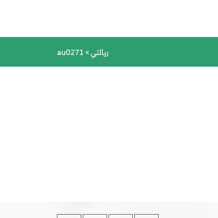
ريالتي
>
au0271